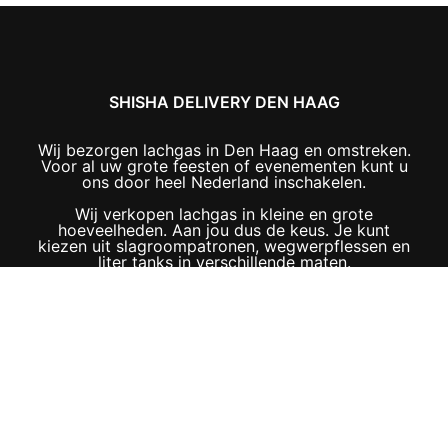
SHISHA DELIVERY DEN HAAG
Wij bezorgen lachgas in Den Haag en omstreken.
Voor al uw grote feesten of evenementen kunt u
ons door heel Nederland inschakelen.
Wij verkopen lachgas in kleine en grote
hoeveelheden. Aan jou dus de keus. Je kunt
kiezen uit slagroompatronen, wegwerpflessen en
liter tanks in verschillende maten.
OPENINGSTIJDEN
18:00 tot 02:00
Tel: 06-29 90 82 72