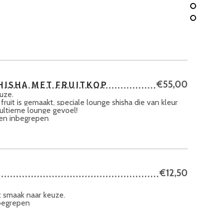
HISHA MET FRUITKOP
€55,00
uze.
uit is gemaakt, speciale lounge shisha die van kleur
ultieme lounge gevoel!
len inbegrepen
€12,50
t smaak naar keuze.
nbegrepen