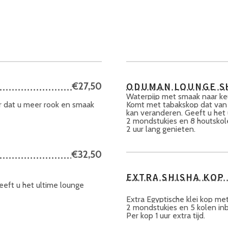
€27,50
ODUMAN LOUNGE S
Waterpijp met smaak naar ke
or dat u meer rook en smaak
Komt met tabakskop dat van fr
kan veranderen. Geeft u het 
2 mondstukjes en 8 houtsko
2 uur lang genieten.
€32,50
EXTRA SHISHA KOP
eeft u het ultime lounge
Extra Egyptische klei kop me
2 mondstukjes en 5 kolen i
Per kop 1 uur extra tijd.