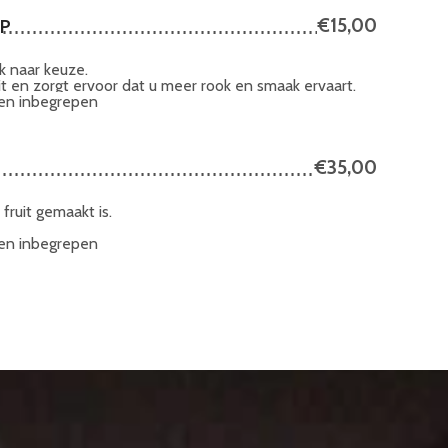
OP
€15,00
 naar keuze.
it en zorgt ervoor dat u meer rook en smaak ervaart.
len inbegrepen
€35,00
fruit gemaakt is.
len inbegrepen