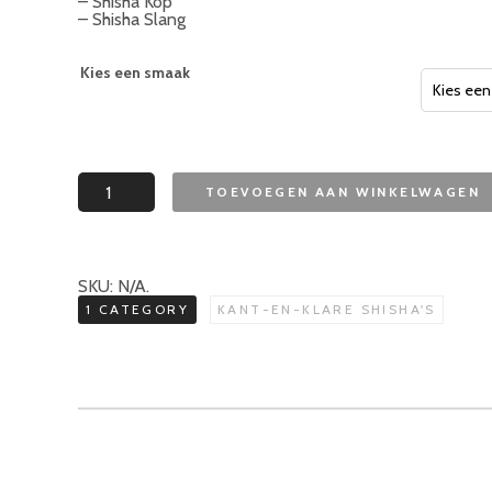
– Shisha Kop
– Shisha Slang
Kies een smaak
Amy
TOEVOEGEN AAN WINKELWAGEN
Deluxe
Shisha
Kant-
en-
klaar
Ronde
SKU:
N/A
.
kolen
1 CATEGORY
KANT-EN-KLARE SHISHA'S
aantal