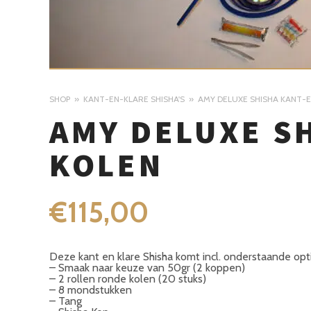
SHOP
KANT-EN-KLARE SHISHA'S
AMY DELUXE SHISHA KANT-
AMY DELUXE S
KOLEN
€
115,00
Deze kant en klare Shisha komt incl. onderstaande opt
– Smaak naar keuze van 50gr (2 koppen)
– 2 rollen ronde kolen (20 stuks)
– 8 mondstukken
– Tang