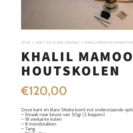
SHOP
KANT-EN-KLARE SHISHA'S
KHALIL MAMOON SHISHA KA
KHALIL MAMOO
HOUTSKOLEN
€
120,00
Deze kant en klare Shisha komt incl onderstaande opti
– Smaak naar keuze van 50gr (2 koppen)
– 18 vierkante kolen
– 8 mondstukken
– Tang