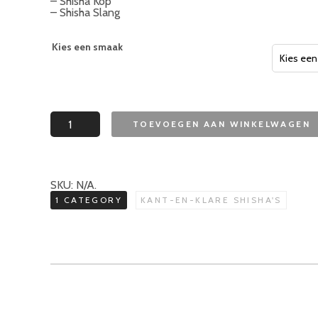
– Shisha Kop
– Shisha Slang
Kies een smaak
Khalil
TOEVOEGEN AAN WINKELWAGEN
Mamoon
Shisha
Kant-
en-
klaar
Houtskolen
SKU:
N/A
.
aantal
1 CATEGORY
KANT-EN-KLARE SHISHA'S