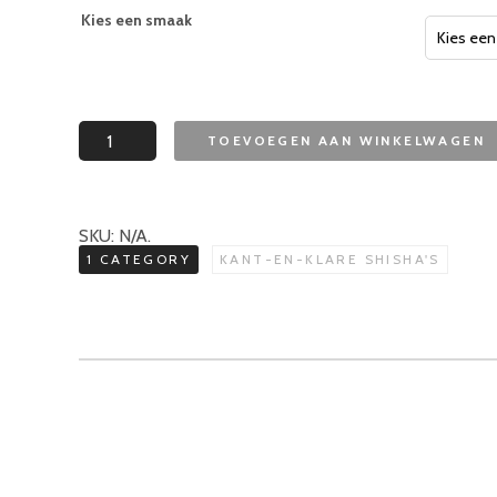
Kies een smaak
Oduman
TOEVOEGEN AAN WINKELWAGEN
Shisha
Kant-
en-
klaar
Houtskolen
aantal
SKU:
N/A
.
1 CATEGORY
KANT-EN-KLARE SHISHA'S