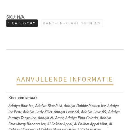
Kant-
en-
klaar
Houtskolen
SKU:
N/A
.
aantal
1 CATEGORY
KANT-EN-KLARE SHISHA'S
AANVULLENDE INFORMATIE
Kies een smaak
Adalya Blue Ice, Adalya Blue Mist, Adalya Dubble Meloen Ice, Adalya
Ice Pear, Adalya Lady Killer, Adalya Love 66, Adalya Love 69, Adalya
Mango Tango Ice, Adalya Mi Amor, Adalya Pina Colada, Adalya
Strawberry Banana Ice, Al Fakher Appel, Al Fakher Appel Mint, Al