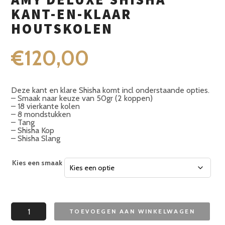
KANT-EN-KLAAR
HOUTSKOLEN
€
120,00
Deze kant en klare Shisha komt incl onderstaande opties.
– Smaak naar keuze van 50gr (2 koppen)
– 18 vierkante kolen
– 8 mondstukken
– Tang
– Shisha Kop
– Shisha Slang
Kies een smaak
Amy
TOEVOEGEN AAN WINKELWAGEN
Deluxe
Shisha